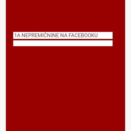
themecircle
1A NEPREMIČNINE NA FACEBOOKU