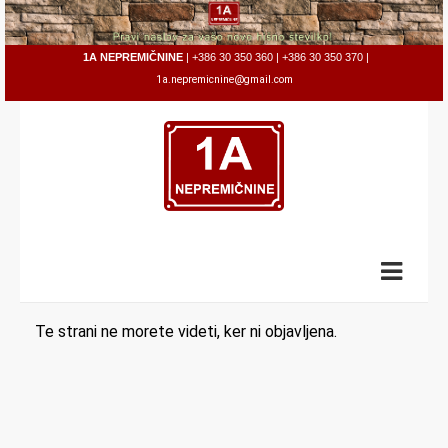
1A NEPRE
MIČNINE
|
+386 30 350 360
|
+386 30 350 370
|
1a.nepremicn
ine@gmail.com
Te strani ne morete videti, ker ni objavljena.